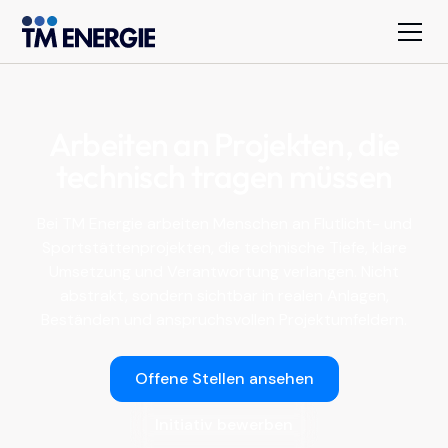
Arbeiten an Projekten, die
technisch tragen müssen
Bei TM Energie arbeiten Menschen an Flutlicht- und
Sportstättenprojekten, die technische Tiefe, klare
Umsetzung und Verantwortung verlangen. Nicht
abstrakt, sondern sichtbar in realen Anlagen,
Beständen und anspruchsvollen Projektumfeldern.
Offene Stellen ansehen
Initiativ bewerben