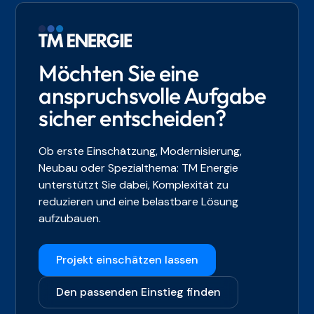
Arbeitsfeld.
Arbeiten, Verantwortungsbereitschaft und der Wille, in
Mitdenken, weil jede Anlage im Betrieb funktionieren
späterem Betrieb.
Lösungen statt in Ausreden zu denken. TM Energie
und Verantwortung tragen muss.
sucht keine Selbstdarsteller, sondern Menschen, die in
Wer klare Zuständigkeiten braucht, aber nicht hinter
realen Projekten mit Substanz arbeiten möchten.
ihnen verschwinden will, ist hier richtig. Die Arbeit
Möchten Sie eine
verlangt Mitdenken, Verlässlichkeit und einen Blick für
anspruchsvolle Aufgabe
Details, weil Qualität bei Flutlicht- und
sicher entscheiden?
Sportstättenprojekten im Zusammenspiel entsteht.
Ob erste Einschätzung, Modernisierung,
Neubau oder Spezialthema: TM Energie
unterstützt Sie dabei, Komplexität zu
reduzieren und eine belastbare Lösung
aufzubauen.
Projekt einschätzen lassen
Den passenden Einstieg finden