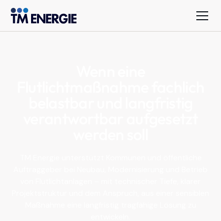
Wenn eine
Flutlichtmaßnahme fachlich
belastbar und langfristig
verantwortbar aufgesetzt
werden soll
TM Energie unterstützt Kommunen und öffentliche
Auftraggeber bei Neubau, Modernisierung und Betrieb
von Flutlichtanlagen – mit technischer Tiefe, klarer
Projektstruktur und dem Anspruch, aus einer sensiblen
Maßnahme eine langfristig tragfähige Lösung zu
entwickeln.