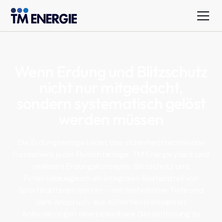
Wenn Erdung und Blitzschutz
nicht nur mitgedacht,
sondern systematisch gelöst
werden müssen
Die Erdungsanlage bildet das sicherheitstechnische
Fundament jeder Flutlichtanlage. TM Energie plant und
realisiert Erdungskonzepte, Blitzschutz und
Potentialausgleich als integralen Bestandteil von
Sportstättenprojekten – mit technischer Tiefe und
dem Anspruch, aus sicherheitsrelevanten
Anforderungen eine belastbare Gesamtlösung zu